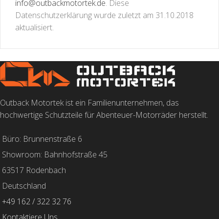
info@outbackmotortek.de
. Diese
Datenschutzerklärung wurde zuletzt am 31.10.2018
aktualisiert.
Outback Motortek ist ein Familienunternehmen, das
hochwertige Schutzteile für Abenteuer-Motorräder herstellt.
Büro: Brunnenstraße 6
Showroom: Bahnhofstraße 45
63517 Rodenbach
Deutschland
+49 162 / 322 32 76
Kontaktiere Uns