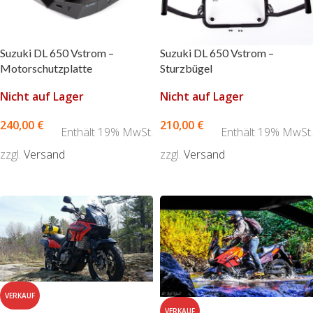
Suzuki DL 650 Vstrom –
Suzuki DL 650 Vstrom –
Motorschutzplatte
Sturzbügel
Nicht auf Lager
Nicht auf Lager
240,00
€
210,00
€
Enthält 19% MwSt.
Enthält 19% MwSt.
zzgl.
Versand
zzgl.
Versand
AUSFÜHRUNG WÄHLEN
AUSFÜHRUNG WÄHLEN
VERKAUF
VERKAUF