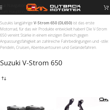
Zur Navigation springen
Zum Hauptinhalt springen
Suzukis langjährige
V-Strom 650 (DL650)
ist das erste
Motorrad, für das wir Produkte entwickelt haben! Die V-Strom
650 vereint Stärke in einem einzigen Bereich gegen
Anpassungsfähigkeit an zahlreiche Fahrbedingungen und -stile:
Pendeln, Cruisen, Abenteuertouren und Geländefahren.
Suzuki V-Strom 650