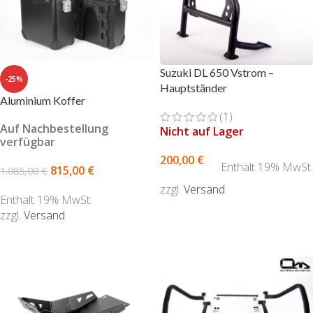
Suzuki DL 650 Vstrom –
-25%
Hauptständer
Aluminium Koffer
(1)
Auf Nachbestellung
Nicht auf Lager
verfügbar
200,00
€
Enthält 19% MwSt.
815,00
€
1.085,00
€
zzgl.
Versand
Enthält 19% MwSt.
WEITERLESEN
zzgl.
Versand
AUSFÜHRUNG WÄHLEN