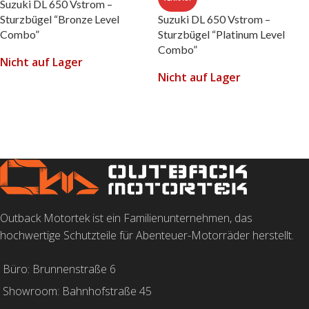
Suzuki DL 650 Vstrom –
Sturzbügel “Bronze Level
Suzuki DL 650 Vstrom –
Combo”
Sturzbügel “Platinum Level
Combo”
Nicht auf Lager
Nicht auf Lager
WEITERLESEN
WEITERLESEN
Outback Motortek ist ein Familienunternehmen, das
hochwertige Schutzteile für Abenteuer-Motorräder herstellt.
Büro: Brunnenstraße 6
Showroom: Bahnhofstraße 45