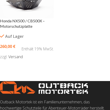
Honda NX500 / CB500X –
Motorschutzplatte
Auf Lager
260,00
€
Enthält 19% MwSt.
zzgl.
Versand
AUSFÜHRUNG WÄHLEN
Outback Motortek ist ein Familienunternehmen, das
hochwertige Schutzteile für Abenteuer-Motorräder herstellt.