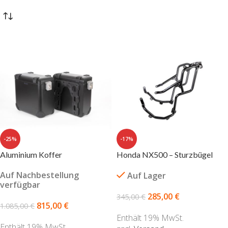
-25%
-17%
Aluminium Koffer
Honda NX500 – Sturzbügel
Auf Nachbestellung
Auf Lager
verfügbar
285,00
€
345,00
€
815,00
€
1.085,00
€
Enthält 19% MwSt.
Enthält 19% MwSt.