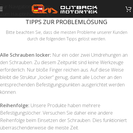
Zur Navigation springen
Zum Hauptinhalt springen
TIPPS ZUR PROBLEMLÖSUNG
Bitte beachten Sie, dass die meisten Probleme unserer Kunden
durch die folgenden Tipps gelöst werden.
Alle Schrauben locker:
Nur ein oder zwei Umdrehungen an
den Schrauben. Zu diesem Zeitpunkt sind keine Werkzeuge
erforderlich. Nur bloße Finger reichen aus. Auf diese Weise
bleibt die Struktur „locker“ genug, damit alle Löcher an den
entsprechenden Befestigungspunkten ausgerichtet werden
können.
Reihenfolge:
Unsere Produkte haben mehrere
Befestigungslöcher. Versuchen Sie daher eine andere
Reihenfolge beim Einsetzen der Schrauben. Dies funktioniert
überraschenderweise die meiste Zeit.