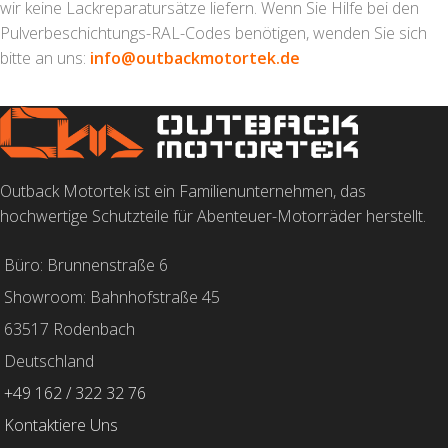
wir keine Lackreparatursätze liefern. Wenn Sie Hilfe bei den
Pulverbeschichtungs-RAL-Codes benötigen, wenden Sie sich
bitte an uns:
info@outbackmotortek.de
Outback Motortek ist ein Familienunternehmen, das
hochwertige Schutzteile für Abenteuer-Motorräder herstellt.
Büro: Brunnenstraße 6
Showroom: Bahnhofstraße 45
63517 Rodenbach
Deutschland
+49 162 / 322 32 76
Kontaktiere Uns