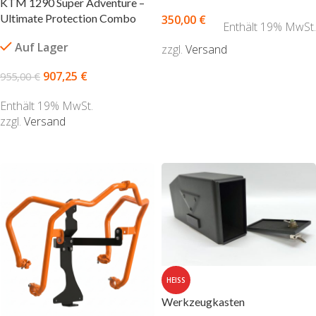
KTM 1290 Super Adventure –
Ultimate Protection Combo
350,00
€
Enthält 19% MwSt.
Auf Lager
zzgl.
Versand
AUSFÜHRUNG WÄHLEN
907,25
€
955,00
€
Enthält 19% MwSt.
zzgl.
Versand
AUSFÜHRUNG WÄHLEN
HEISS
Werkzeugkasten