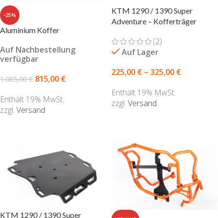
KTM 1290 / 1390 Super
-25%
Adventure – Kofferträger
Aluminium Koffer
(2)
Auf Nachbestellung
Auf Lager
verfügbar
225,00
€
–
325,00
€
815,00
€
1.085,00
€
Enthält 19% MwSt.
Enthält 19% MwSt.
zzgl.
Versand
zzgl.
Versand
AUSFÜHRUNG WÄHLEN
AUSFÜHRUNG WÄHLEN
KTM 1290 / 1390 Super