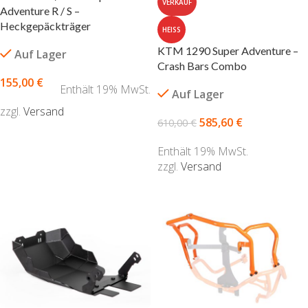
VERKAUF
Adventure R / S –
Heckgepäckträger
HEISS
KTM 1290 Super Adventure –
Auf Lager
Crash Bars Combo
155,00
€
Enthält 19% MwSt.
Auf Lager
zzgl.
Versand
585,60
€
610,00
€
AUSFÜHRUNG WÄHLEN
Enthält 19% MwSt.
zzgl.
Versand
AUSFÜHRUNG WÄHLEN