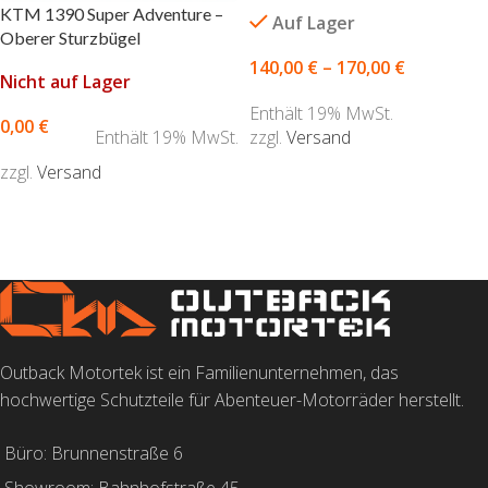
KTM 1390 Super Adventure –
Auf Lager
Oberer Sturzbügel
140,00
€
–
170,00
€
Nicht auf Lager
Enthält 19% MwSt.
0,00
€
zzgl.
Versand
Enthält 19% MwSt.
AUSFÜHRUNG WÄHLEN
zzgl.
Versand
AUSFÜHRUNG WÄHLEN
Outback Motortek ist ein Familienunternehmen, das
hochwertige Schutzteile für Abenteuer-Motorräder herstellt.
Büro: Brunnenstraße 6
Showroom: Bahnhofstraße 45