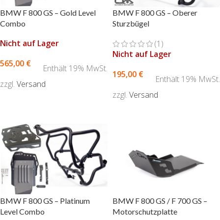
BMW F 800 GS – Gold Level
BMW F 800 GS – Oberer
Combo
Sturzbügel
Nicht auf Lager
(1)
Nicht auf Lager
565,00
€
Enthält 19% MwSt.
195,00
€
Enthält 19% MwSt.
zzgl.
Versand
zzgl.
Versand
AUSFÜHRUNG WÄHLEN
AUSFÜHRUNG WÄHLEN
BMW F 800 GS – Platinum
BMW F 800 GS / F 700 GS –
Level Combo
Motorschutzplatte