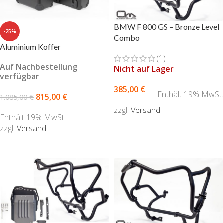
BMW F 800 GS – Bronze Level
-25%
Combo
Aluminium Koffer
(1)
Auf Nachbestellung
Nicht auf Lager
verfügbar
385,00
€
Enthält 19% MwSt.
815,00
€
1.085,00
€
zzgl.
Versand
Enthält 19% MwSt.
AUSFÜHRUNG WÄHLEN
zzgl.
Versand
AUSFÜHRUNG WÄHLEN