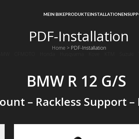
MEIN BIKE
PRODUKTE
INSTALLATIONEN
SUPP
PDF-Installation
Home
>
PDF-Installation
BMW
CFMOTO
Honda
Husqvarna
Kove
KTM
Suzuki
BMW R 12 G/S
unt – Rackless Support –