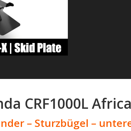
da CRF1000L Afric
nder – Sturzbügel – unter