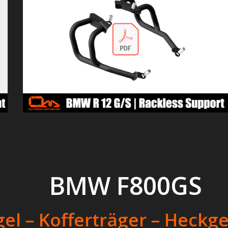
BMW F800GS
el – Kofferträger – Heckg