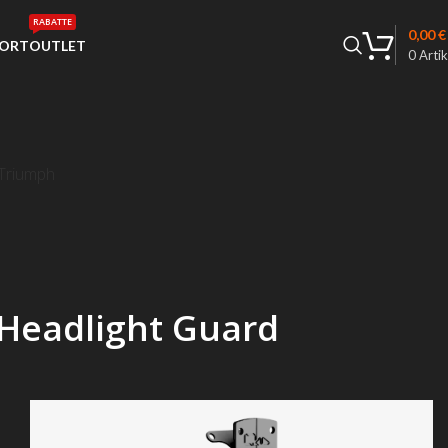
RABATTE
0,00
€
ORT
OUTLET
0
Artik
Triumph
 Headlight Guard