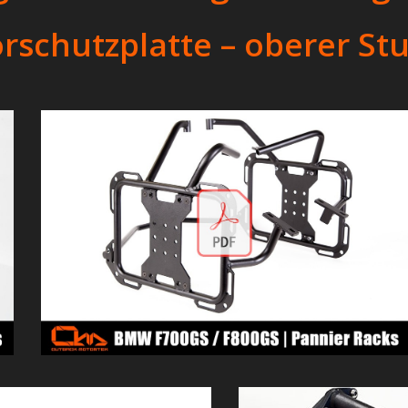
rschutzplatte – oberer St