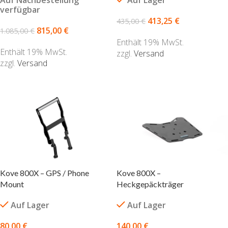
Auf Lager
verfügbar
413,25
€
435,00
€
815,00
€
1.085,00
€
Enthält 19% MwSt.
Enthält 19% MwSt.
zzgl.
Versand
zzgl.
Versand
IN DEN WARENKORB
AUSFÜHRUNG WÄHLEN
Kove 800X – GPS / Phone
Kove 800X –
Mount
Heckgepäckträger
Auf Lager
Auf Lager
80,00
€
140,00
€