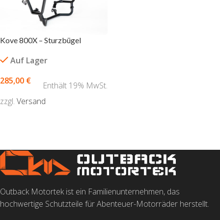
Kove 800X – Sturzbügel
Auf Lager
285,00
€
Enthält 19% MwSt.
zzgl.
Versand
AUSFÜHRUNG WÄHLEN
Outback Motortek ist ein Familienunternehmen, das
hochwertige Schutzteile für Abenteuer-Motorräder herstellt.