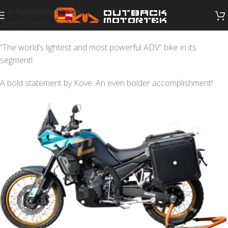
Zur Navigation springen
Zum Hauptinhalt springen
“The world’s lightest and most powerful ADV” bike in its
segment!
A bold statement by Kove. An even bolder accomplishment!