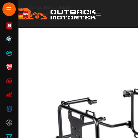
Zur Navigation springen
Zum Hauptinhalt springen
Start
/
BMW
/
BMW R 1300 GS / GSA
/
BMW R 1300 GS 