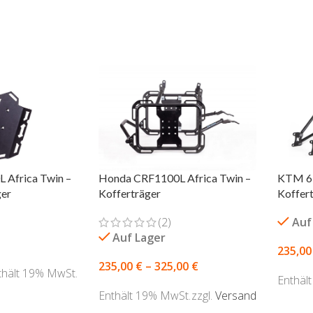
 Africa Twin –
Honda CRF1100L Africa Twin –
KTM 69
er
Kofferträger
Koffer
(2)
Auf
Auf Lager
235,0
235,00
€
–
325,00
€
thält 19% MwSt.
Enthäl
Enthält 19% MwSt.
zzgl.
Versand
AUSF