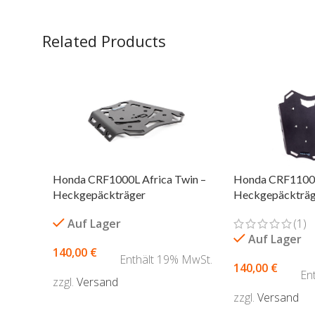
Related Products
Honda CRF1100L
Honda CRF1000L Africa Twin –
Heckgepäckträg
Heckgepäckträger
(1)
Auf Lager
Auf Lager
140,00
€
Enthält 19% MwSt.
140,00
€
En
zzgl.
Versand
zzgl.
Versand
AUSFÜHRUNG WÄHLEN