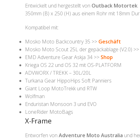
Entwickelt und hergestellt von
Outback Motortek
.
350mm (B) x 250 (H) aus einem Rohr mit 18mm Du
Kompatibel mit:
Mosko Moto Backcountry 35 >>
Geschäft
Mosko Moto Scout 25L der gepäckablage (V2.0) >
EMD Adventure Gear Askja 34 >>
Shop
Kriega OS 22 und OS 32 mit OS-PLATFORM
ADVWORX / TREKK – 30L/20L
Turkana Gear HippoHips Soft Panniers
Giant Loop MotoTrekk und RTW
Wolfman
Enduristan Monsoon 3 und EVO
LoneRider MotoBags
X-Frame
Entworfen von
Adventure Moto Australia
und her