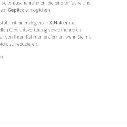
en Seitentaschenrahmen, die eine einfache und
chem
Gepäck
ermöglichen.
ahl mit einem legierten
X-Halter
mit
llen Gewichtsverteilung sowie mehreren
ar von Ihren Rahmen entfernen, wenn Sie mit
cht zu reduzieren.
n: