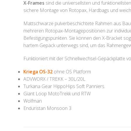
X-Frames
sind die universellsten und funktionellst
sichere Montage von Rotopax, Hardbags und wei
Mattschwarze pulverbeschichtete Rahmen aus Baust
mehreren Rotopax-Montagepositionen zur individue
Befestigungspunkten. Sie können den X-Bracket sog
hartem Gepäck unterwegs sind, um das Rahmengewi
Funktioniert mit der Schnellwechsel-Gepäckplatte vo
Kriega OS-32
ohne OS Platform
ADVWORX / TREKK – 30L/20L
Turkana Gear HippoHips Soft Panniers
Giant Loop MotoTrekk und RTW
Wolfman
Enduristan Monsoon 3