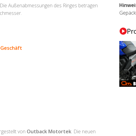
Hinwei
 Die Außenabmessungen des Ringes betragen
Gepäckt
rchmesser.
Pr
>
Geschäft
gestellt von
Outback Motortek
. Die neuen