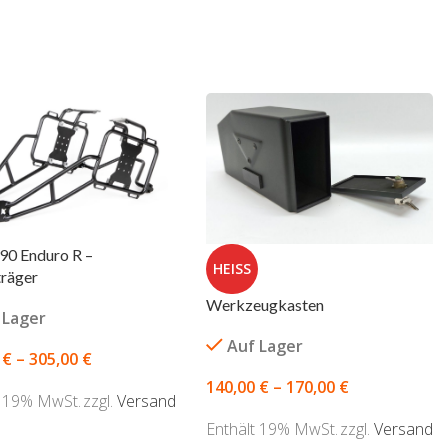
0 Enduro R –
HEISS
träger
Werkzeugkasten
 Lager
Auf Lager
0
€
–
305,00
€
140,00
€
–
170,00
€
t 19% MwSt.
zzgl.
Versand
Enthält 19% MwSt.
zzgl.
Versand
ÜHRUNG WÄHLEN