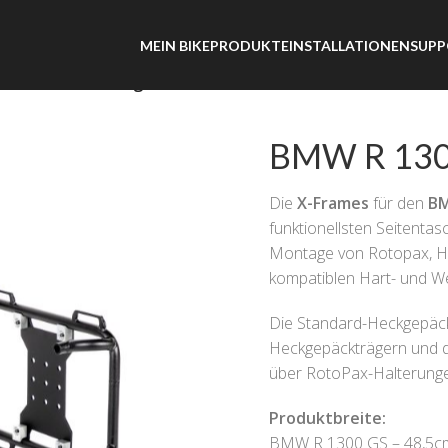
MEIN BIKE
PRODUKTE
INSTALLATIONEN
SUPP
/ GSA – Kofferträger
BMW R 1300
Die
X-Frames
für den
BM
funktionellsten Seitenta
Montage von Rotopax, Ha
kompatiblen Hart- und We
Die Standard-Heckgepäck
Heckgepäckträgern und d
über RotoPax-Halterunge
Produktbreite:
BMW R 1300 GS – 48,5c