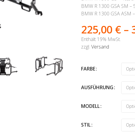
BMW R 1300 GSA SM – 
BMW R 1300 GSA ASM –
225,00
€
–
Enthält 19% MwSt.
zzgl.
Versand
FARBE
AUSFÜHRUNG
MODELL
STIL