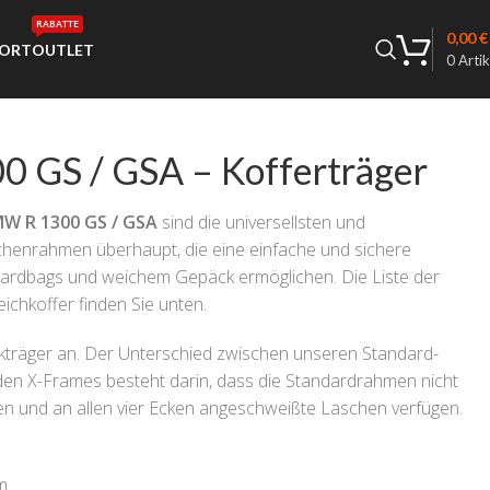
RABATTE
0,00
€
ORT
OUTLET
0
Artik
 GS / GSA – Kofferträger
W R 1300 GS / GSA
sind die universellsten und
schenrahmen überhaupt, die eine einfache und sichere
rdbags und weichem Gepäck ermöglichen. Die Liste der
ichkoffer finden Sie unten.
träger an. Der Unterschied zwischen unseren Standard-
en X-Frames besteht darin, dass die Standardrahmen nicht
n und an allen vier Ecken angeschweißte Laschen verfügen.
m