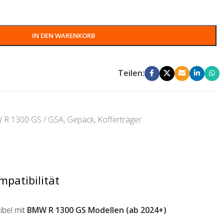
IN DEN WARENKORB
Teilen:
R 1300 GS / GSA
,
Gepäck
,
Kofferträger
mpatibilität
bel mit
BMW R 1300 GS Modellen (ab 2024+)