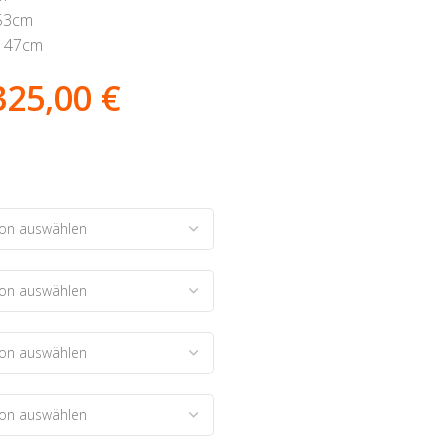
53cm
 47cm
325,00
€