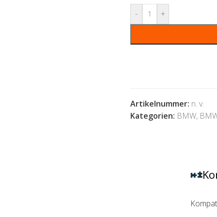
-
+
Artikelnummer:
n. v.
Kategorien:
BMW
,
BMW 
Ko
Kompati