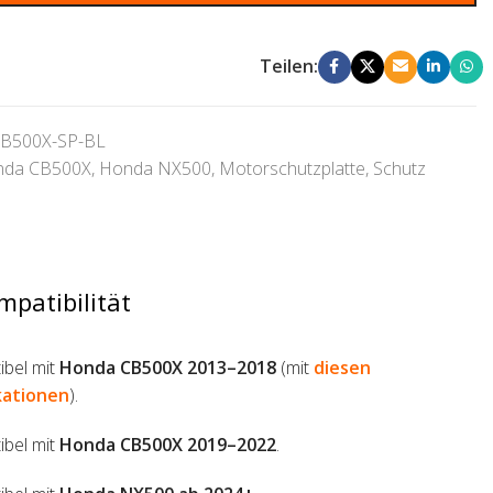
Teilen:
B500X-SP-BL
nda CB500X
,
Honda NX500
,
Motorschutzplatte
,
Schutz
mpatibilität
bel mit
Honda CB500X 2013–2018
(mit
diesen
kationen
).
bel mit
Honda CB500X 2019–2022
.