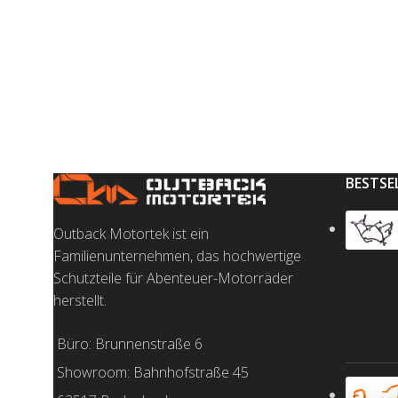
BESTSE
Outback Motortek ist ein
Familienunternehmen, das hochwertige
Schutzteile für Abenteuer-Motorräder
herstellt.
Büro: Brunnenstraße 6
Showroom: Bahnhofstraße 45