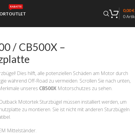
RABATTE
0,00
€
ORT
OUTLET
0
Artik
00 / CB500X –
zplatte
rzbügel! Dies hilft, alle potenziellen Schäden am Motor durch
gie während Off-Road zu vermeiden. Scrollen Sie nach unten,
 Merkmale unseres
CB500X
Motorschutzes zu sehen.
 Outback Motortek Sturzbügel müssen installiert werden, um
zplatte zu montieren. Sie ist nicht mit anderen Sturzbügeln
tibel.
M Mittelständer.