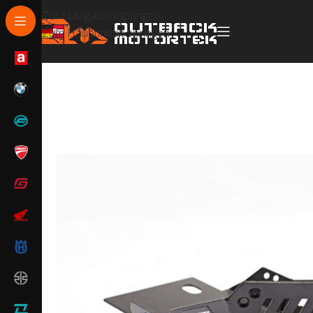
Zur Navigation springen
Zum Hauptinhalt springen
Start
/
Honda
/
Honda CB500X
/
Honda NX500 / CB500