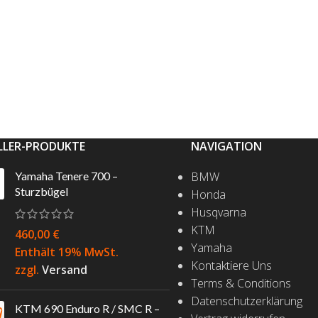
LLER-PRODUKTE
NAVIGATION
Yamaha Tenere 700 –
BMW
Sturzbügel
Honda
Husqvarna
KTM
460,00
€
Yamaha
Enthält 19% MwSt.
Kontaktiere Uns
zzgl.
Versand
Terms & Conditions
Datenschutzerklärung
KTM 690 Enduro R / SMC R –