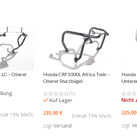
Honda 
LC – Oberer
Honda CRF1000L Africa Twin –
Untere
Oberer Sturzbügel
llung
(1)
Nicht 
Auf Lager
225,0
235,00
€
thält 19% MwSt.
Enthält 19% MwSt.
zzgl.
V
zzgl.
Versand
WÄHLEN
AUSF
AUSFÜHRUNG WÄHLEN