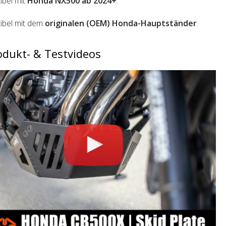
bel mit
Honda NX500 ab 2024+
.
ibel mit dem
originalen (OEM) Honda-Hauptständer
.
odukt- & Testvideos