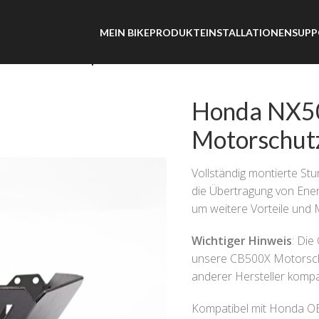
MEIN BIKE
PRODUKTE
INSTALLATIONEN
SUPP
X – Motorschutzplatte
Honda NX5
Motorschut
Vollständig montierte Stu
die Übertragung von Ener
um weitere Vorteile und
Wichtiger Hinweis
: Die
unsere CB500X Motorschut
anderer Hersteller kompa
Kompatibel mit Honda OE