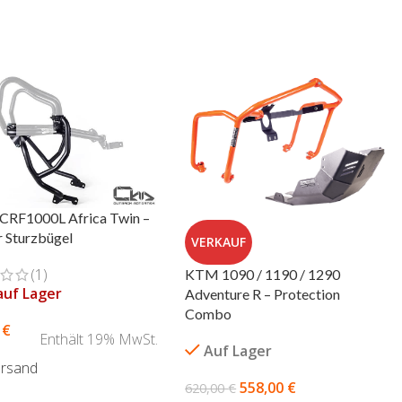
CRF1000L Africa Twin –
r Sturzbügel
VERKAUF
(1)
KTM 1090 / 1190 / 1290
auf Lager
Adventure R – Protection
Combo
0
€
Enthält 19% MwSt.
Auf Lager
ersand
558,00
€
620,00
€
ÜHRUNG WÄHLEN