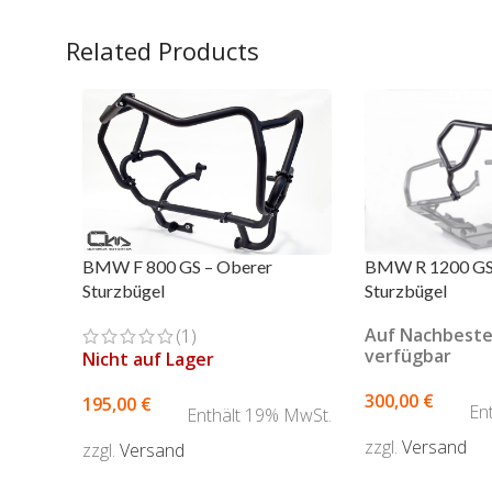
Related Products
BMW F 800 GS – Oberer
BMW R 1200 GS 
Sturzbügel
Sturzbügel
Auf Nachbeste
(1)
verfügbar
Nicht auf Lager
300,00
€
195,00
€
En
Enthält 19% MwSt.
zzgl.
Versand
zzgl.
Versand
AUSFÜHRUNG 
AUSFÜHRUNG WÄHLEN