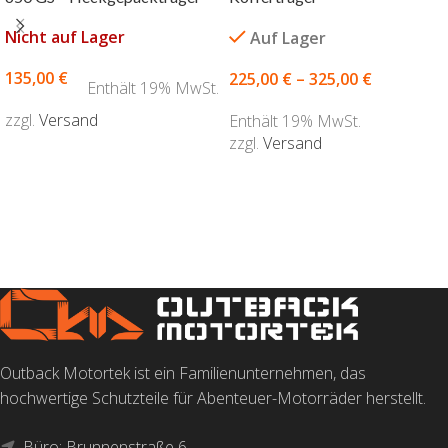
Nicht auf Lager
Auf Lager
135,00
€
225,00
€
–
325,00
€
Enthält 19% MwSt.
zzgl.
Versand
Enthält 19% MwSt.
zzgl.
Versand
AUSFÜHRUNG WÄHLEN
AUSFÜHRUNG WÄHLEN
Outback Motortek ist ein Familienunternehmen, das
hochwertige Schutzteile für Abenteuer-Motorräder herstellt.
Büro: Brunnenstraße 6