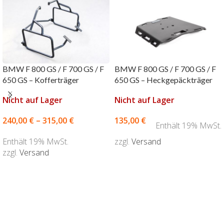
BMW F 800 GS / F 700 GS / F
BMW F 800 GS / F 700 GS / F
650 GS – Kofferträger
650 GS – Heckgepäckträger
Nicht auf Lager
Nicht auf Lager
240,00
€
–
315,00
€
135,00
€
Enthält 19% MwSt.
Enthält 19% MwSt.
zzgl.
Versand
zzgl.
Versand
AUSFÜHRUNG WÄHLEN
AUSFÜHRUNG WÄHLEN