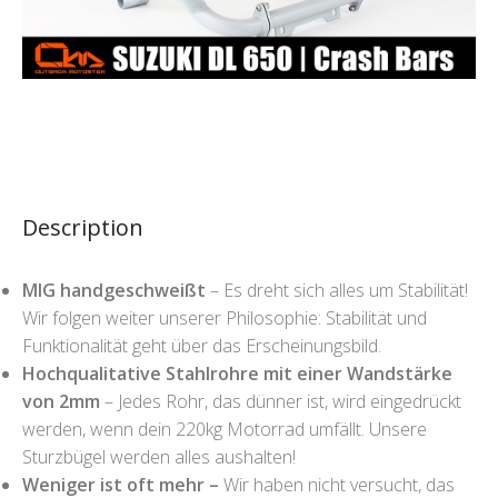
Description
MIG handgeschweißt
– Es dreht sich alles um Stabilität!
Wir folgen weiter unserer Philosophie: Stabilität und
Funktionalität geht über das Erscheinungsbild.
Hochqualitative Stahlrohre mit einer Wandstärke
von 2mm
– Jedes Rohr, das dünner ist, wird eingedrückt
werden, wenn dein 220kg Motorrad umfällt. Unsere
Sturzbügel werden alles aushalten!
Weniger ist oft mehr –
Wir haben nicht versucht, das