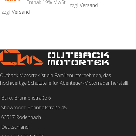
Enthält 19% MwSt.
zzgl.
Versand
zzgl.
Versand
AUSFÜHRUNG WÄHLEN
AUSFÜHRUNG WÄHLEN
Outback Motortek ist ein Familienunternehmen, das
hochwertige Schutzteile für Abenteuer-Motorräder herstellt.
Büro: Brunnenstraße 6
Showroom: Bahnhofstraße 45
63517 Rodenbach
Deutschland