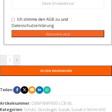
Ich stimme den
AGB
zu und
Datenschutzerklärung
Abonniere jetzt
-
+
IN DEN WARENKORB
Teilen:
Artikelnummer:
OBM-BMF800-LCB-BL
Kategorien:
Schutz
,
Sturzbügel
,
Suzuki
,
Suzuki V-Strom 650