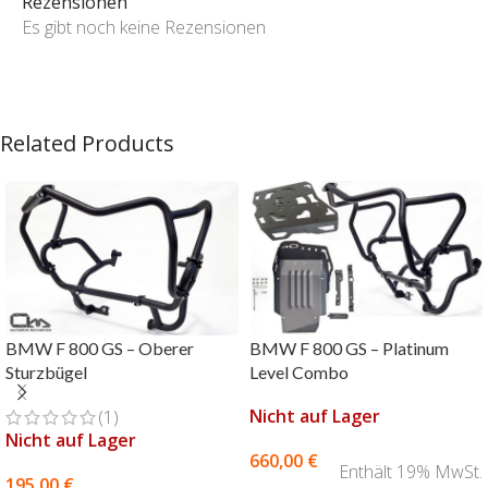
Rezensionen
Es gibt noch keine Rezensionen
Related Products
BMW F 800 GS – Oberer
BMW F 800 GS – Platinum
Sturzbügel
Level Combo
Nicht auf Lager
(1)
Nicht auf Lager
660,00
€
Enthält 19% MwSt.
195,00
€