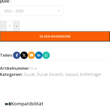
JAHR
-
+
IN DEN WARENKORB
Teilen:
Artikelnummer:
n. v.
Kategorien:
Ducati
,
Ducati DesertX
,
Gepäck
,
Kofferträger
Kompatibilität