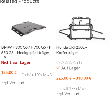
Related Products
BMW F 800 GS / F 700 GS / F
Honda CRF250L –
650 GS – Heckgepäckträger
Kofferträger
Nicht auf Lager
(1)
Auf Lager
135,00
€
Enthält 19% MwSt.
225,00
€
–
310,00
€
zzgl.
Versand
Enthält 19% MwSt.
AUSFÜHRUNG WÄHLEN
zzgl.
Versand
AUSFÜHRUNG WÄHLEN