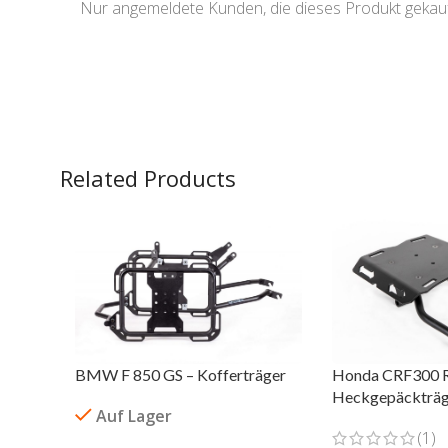
Nur angemeldete Kunden, die dieses Produkt gekau
Related Products
BMW F 850 GS – Kofferträger
Honda CRF300 Ra
Heckgepäckträg
Auf Lager
(1)