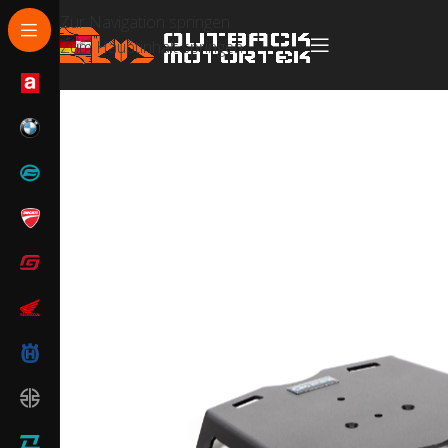
Zur Navigation springen
Zum Hauptinhalt springen
Start
/
BMW
/
BMW F 800 GS / F 700 GS
/
BMW F 800 GS