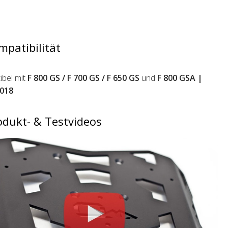
mpatibilität
bel mit
F 800 GS / F 700 GS / F 650 GS
und
F 800 GSA |
018
odukt- & Testvideos