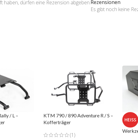
Rezensionen
ft haben, dürfen eine Rezension abgeben.
Es gibt noch keine R
lly / L –
KTM 790 / 890 Adventure R / S –
HEISS
er
Kofferträger
Werkze
(1)