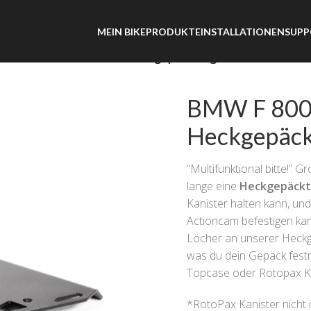
MEIN BIKE
PRODUKTE
INSTALLATIONEN
SUPP
 / F 700 GS / F 650 GS – Heckgepäckträger
BMW F 800 G
Heckgepäck
“Multifunktional bitte!”
lange eine
Heckgepäckt
Kanister halten kann, und
Actioncam befestigen kan
Löcher an unserer Heckge
was du dein Gepäck festm
Topcase oder Rotopax Ka
*RotoPax Kanister nicht 