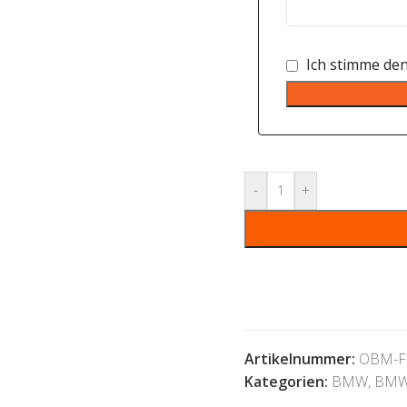
Ich stimme de
-
+
Artikelnummer:
OBM-F
Kategorien:
BMW
,
BMW 