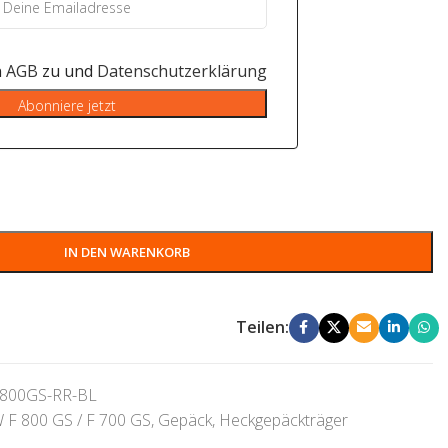
n
AGB
zu und
Datenschutzerklärung
Abonniere jetzt
IN DEN WARENKORB
Teilen:
800GS-RR-BL
F 800 GS / F 700 GS
,
Gepäck
,
Heckgepäckträger