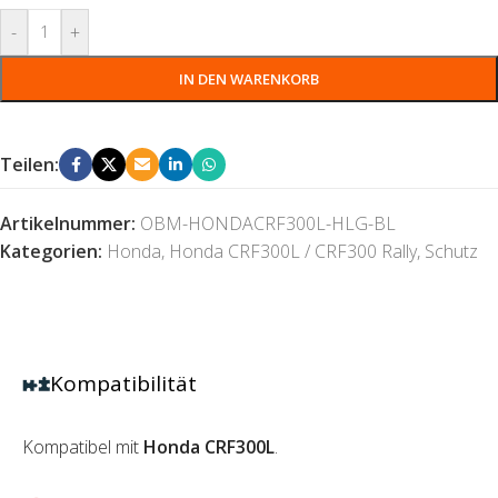
-
+
IN DEN WARENKORB
Teilen:
Artikelnummer:
OBM-HONDACRF300L-HLG-BL
Kategorien:
Honda
,
Honda CRF300L / CRF300 Rally
,
Schutz
Kompatibilität
Kompatibel mit
Honda CRF300L
.