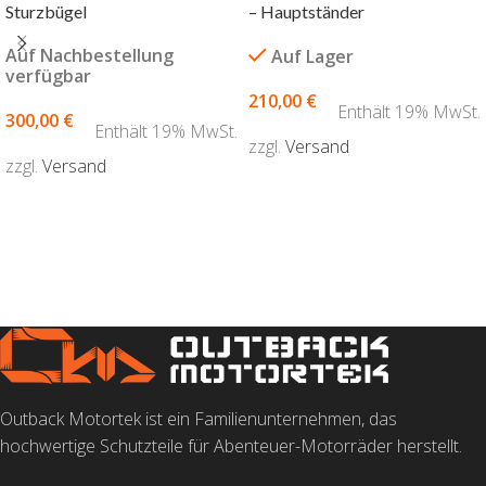
Sturzbügel
– Hauptständer
Auf Nachbestellung
Auf Lager
verfügbar
210,00
€
Enthält 19% MwSt.
300,00
€
Enthält 19% MwSt.
zzgl.
Versand
zzgl.
Versand
AUSFÜHRUNG WÄHLEN
AUSFÜHRUNG WÄHLEN
Outback Motortek ist ein Familienunternehmen, das
hochwertige Schutzteile für Abenteuer-Motorräder herstellt.