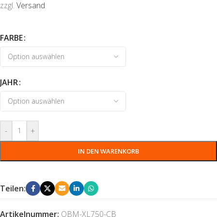
zzgl.
Versand
FARBE
JAHR
-
+
IN DEN WARENKORB
Teilen:
Artikelnummer:
OBM-XL750-CB