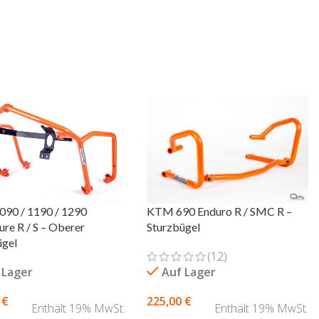
90 / 1190 / 1290
KTM 690 Enduro R / SMC R –
re R / S – Oberer
Sturzbügel
ügel
(12)
 Lager
Auf Lager
0
€
225,00
€
Enthält 19% MwSt.
Enthält 19% MwSt.