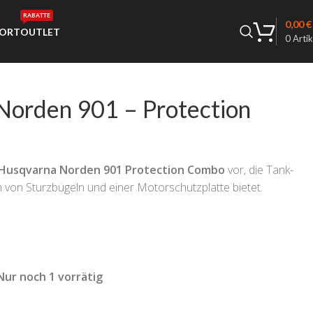
RABATTE
0,00
€
ORT
OUTLET
0
Artik
Norden 901 – Protection
Husqvarna Norden 901 Protection Combo
vor, die Tank-
von Sturzbügeln und einer Motorschutzplatte bietet.
Nur noch 1 vorrätig