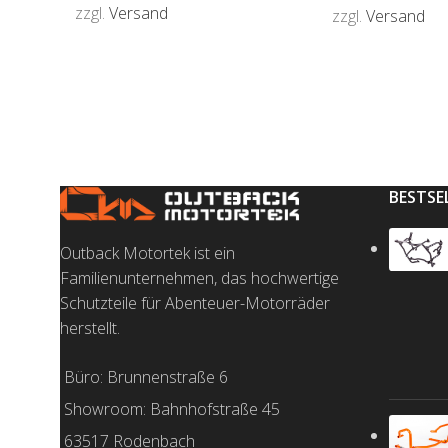
zzgl.
Versand
zzgl.
Versand
AUSFÜHRUNG WÄHLEN
AUSFÜHRUNG 
BESTSE
Outback Motortek ist ein
Familienunternehmen, das hochwertige
Schutzteile für Abenteuer-Motorräder
herstellt.
Büro: Brunnenstraße 6
Showroom: Bahnhofstraße 45
63517 Rodenbach