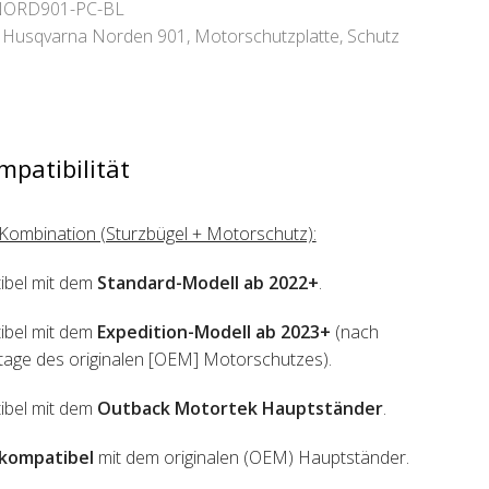
ORD901-PC-BL
Husqvarna Norden 901
,
Motorschutzplatte
,
Schutz
mpatibilität
Kombination (Sturzbügel + Motorschutz):
ibel mit dem
Standard-Modell ab 2022+
.
ibel mit dem
Expedition-Modell ab 2023+
(nach
ge des originalen [OEM] Motorschutzes).
ibel mit dem
Outback Motortek Hauptständer
.
kompatibel
mit dem originalen (OEM) Hauptständer.