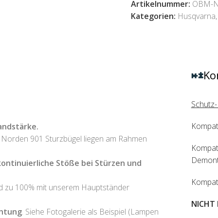
Artikelnummer:
OBM-N
Kategorien:
Husqvarna
,
Ko
Schutz-
Kompat
andstärke.
 Norden 901 Sturzbügel liegen am Rahmen
Kompat
Demonta
kontinuierliche Stöße bei Stürzen und
Kompat
ind zu 100% mit unserem Hauptständer
NICHT 
chtung
. Siehe Fotogalerie als Beispiel (Lampen