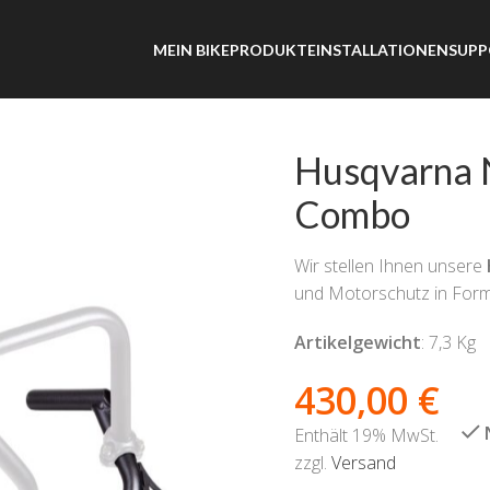
MEIN BIKE
PRODUKTE
INSTALLATIONEN
SUPP
a Norden 901 – Protection Combo
Husqvarna 
Combo
Wir stellen Ihnen unsere
und Motorschutz in Form 
Artikelgewicht
: 7,3 Kg
430,00
€
Enthält 19% MwSt.
zzgl.
Versand