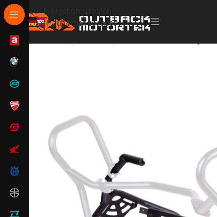
Zur Navigation springen
Zum Hauptinhalt springen
Start
/
Husqvarna
/
Husqvarna Norden 901
/
Husqvarn