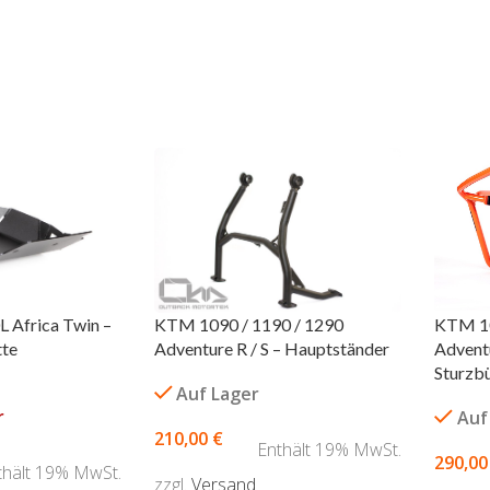
KTM 10
 Africa Twin –
KTM 1090 / 1190 / 1290
Adventu
tte
Adventure R / S – Hauptständer
Sturzb
Auf Lager
r
Auf
210,00
€
Enthält 19% MwSt.
290,0
thält 19% MwSt.
zzgl.
Versand