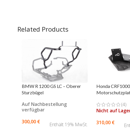
Related Products
BMW R 1200 GS LC – Oberer
Honda CRF1000L
Sturzbügel
Motorschutzpla
Auf Nachbestellung
(4)
verfügbar
Nicht auf Lage
300,00
€
310,00
€
Enthält 19% MwSt.
En