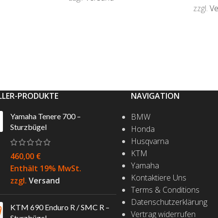
zzgl.
V
IN DEN WARENKORB
WÄHLEN
AUSF
LLER-PRODUKTE
NAVIGATION
Yamaha Tenere 700 –
BMW
Sturzbügel
Honda
Husqvarna
KTM
460,00
€
Yamaha
Enthält 19% MwSt.
Kontaktiere Uns
zzgl.
Versand
Terms & Conditions
Datenschutzerklärung
KTM 690 Enduro R / SMC R –
Vertrag widerrufen
Sturzbügel