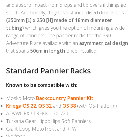
and absorb impact from drops and tip overs if things go
south! Additionally, they have standardised dimensions
(350mm [L] x 250 [H] made of 18mm diameter
tubing)
which gives you the option of mounting a wide
range of panniers. The pannier racks for the 390
Adventure R are available with an
asymmetrical design
that spans
50cm in length
once installed!
Standard Pannier Racks
Known to be compatible with:
Mosko Moto
Backcountry Pannier Kit
Kriega OS 22
,
OS 32
and
OS 38
(with OS-Platform)
ADVWORX / TREKK – 30L/20L
Turkana Gear HippoHips Soft Panniers
Giant Loop MotoTrekk and RTW
Wolfman