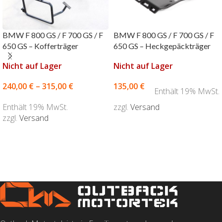
BMW F 800 GS / F 700 GS / F
BMW F 800 GS / F 700 GS / F
650 GS – Kofferträger
650 GS – Heckgepäckträger
Nicht auf Lager
Nicht auf Lager
240,00
€
–
315,00
€
135,00
€
Enthält 19% MwSt.
Enthält 19% MwSt.
zzgl.
Versand
zzgl.
Versand
AUSFÜHRUNG WÄHLEN
AUSFÜHRUNG WÄHLEN