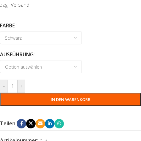
zzgl.
Versand
FARBE
AUSFÜHRUNG
-
+
IN DEN WARENKORB
Teilen:
Artikelnummer:
n. v.