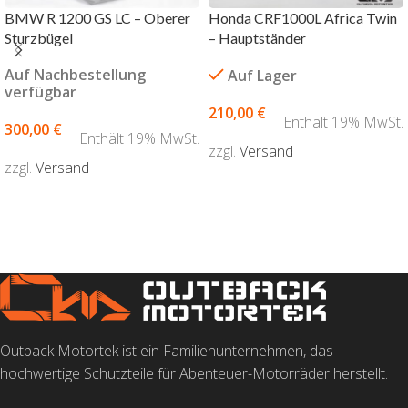
BMW R 1200 GS LC – Oberer
Honda CRF1000L Africa Twin
Sturzbügel
– Hauptständer
Auf Nachbestellung
Auf Lager
verfügbar
210,00
€
Enthält 19% MwSt.
300,00
€
Enthält 19% MwSt.
zzgl.
Versand
zzgl.
Versand
AUSFÜHRUNG WÄHLEN
AUSFÜHRUNG WÄHLEN
Outback Motortek ist ein Familienunternehmen, das
hochwertige Schutzteile für Abenteuer-Motorräder herstellt.