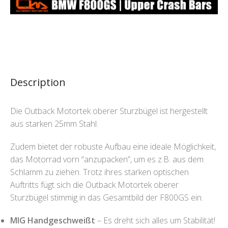
Description
Die Outback Motortek oberer Sturzbügel ist hergestellt
aus starken 25mm Stahl.
Zudem bietet der robuste Aufbau eine ideale Möglichkeit,
das Motorrad vorn “anzupacken”, um es z.B. aus dem
Schlamm zu ziehen. Trotz ihres starken optischen
Auftritts fügt sich die Outback Motortek oberer
Sturzbügel stimmig in das Gesamtbild der F800GS ein.
MIG Handgeschweißt
– Es dreht sich alles um Stabilität!