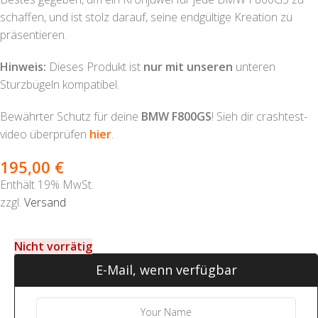
schaffen, und ist stolz darauf, seine endgültige Kreation zu
präsentieren.
Hinweis:
Dieses Produkt ist
nur mit unseren
unteren
Sturzbügeln kompatibel.
Bewährter Schutz für deine
BMW F800GS
! Sieh dir crashtest-
video überprüfen
hier
.
195,00
€
Enthält 19% MwSt.
zzgl.
Versand
Nicht vorrätig
E-Mail, wenn verfügbar