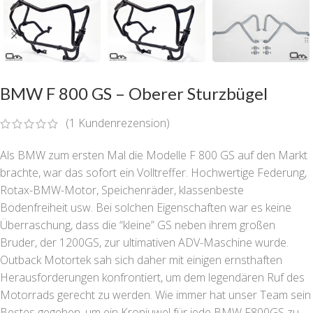
BMW F 800 GS – Oberer Sturzbügel
(
1
Kundenrezension)
Als BMW zum ersten Mal die Modelle F 800 GS auf den Markt
brachte, war das sofort ein Volltreffer. Hochwertige Federung,
Rotax-BMW-Motor, Speichenräder, klassenbeste
Bodenfreiheit usw. Bei solchen Eigenschaften war es keine
Überraschung, dass die “kleine” GS neben ihrem großen
Bruder, der 1200GS, zur ultimativen ADV-Maschine wurde.
Outback Motortek sah sich daher mit einigen ernsthaften
Herausforderungen konfrontiert, um dem legendären Ruf des
Motorrads gerecht zu werden. Wie immer hat unser Team sein
Bestes gegeben, um ein Kronjuwel für jede BMW F800GS zu