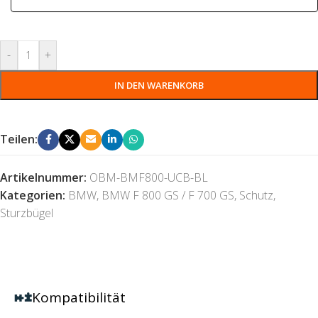
-
+
IN DEN WARENKORB
Teilen:
Artikelnummer:
OBM-BMF800-UCB-BL
Kategorien:
BMW
,
BMW F 800 GS / F 700 GS
,
Schutz
,
Sturzbügel
Kompatibilität