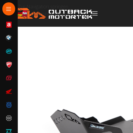
Zur Navigation springen
Zum Hauptinhalt springen
Start
/
BMW
/
BMW F 800 GS / F 700 GS
/
BMW F 800 G