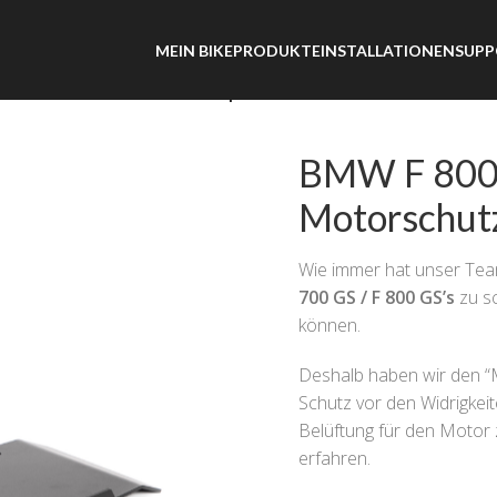
MEIN BIKE
PRODUKTE
INSTALLATIONEN
SUPP
S / F 700 GS – Motorschutzplatte
BMW F 800 
Motorschut
Wie immer hat unser Tea
700 GS / F 800 GS’s
zu sc
können.
Deshalb haben wir den “
Schutz vor den Widrigkeit
Belüftung für den Motor 
erfahren.