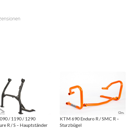
ezensionen
90 / 1190 / 1290
KTM 690 Enduro R / SMC R –
re R / S – Hauptständer
Sturzbügel