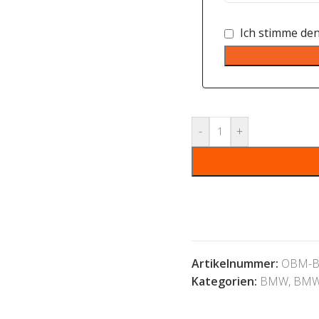
Ich stimme de
-
+
Artikelnummer:
OBM-B
Kategorien:
BMW
,
BMW 