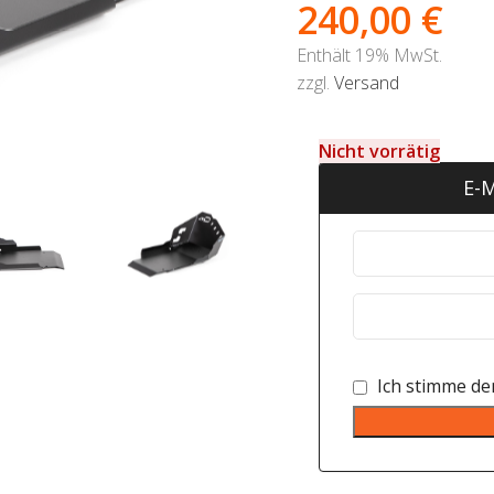
240,00
€
Enthält 19% MwSt.
zzgl.
Versand
Nicht vorrätig
E-M
Ich stimme d