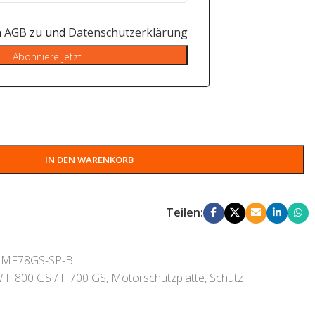
n
AGB
zu und
Datenschutzerklärung
Abonniere jetzt
IN DEN WARENKORB
Teilen:
MF78GS-SP-BL
F 800 GS / F 700 GS
,
Motorschutzplatte
,
Schutz