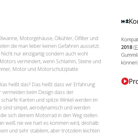
Ko
lwanne, Motorgehäuse, Ölkühler, Ölfilter und
Kompati
eilen die man lieber keinen Gefahren aussetzt.
2018
(
F
 Nicht nur einzigartig sondern auch wohl
Gummila
 Motors vermindert, wenn Schlamm, Steine und
können)
ümmer, Motor und Motorschutzplatte
Pr
as heißt das? Das heißt dass wir Erfahrung
ir vermeiden beim Design dass der
n scharfe Kanten und spitze Winkel werden im
re sind simpel, aerodynamisch und werden
, die sich deinem Motorrad in den Weg stellen.
n weiß nie wie hart es kommen wird, deshalb
kem und sehr stabilem, aber trotzdem leichten