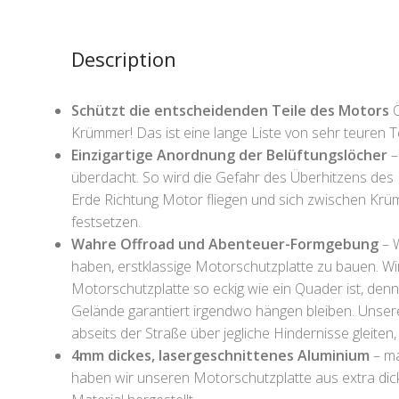
Description
Schützt die entscheidenden Teile des Motors
Ö
Krümmer! Das ist eine lange Liste von sehr teuren T
Einzigartige Anordnung der Belüftungslöcher
–
überdacht. So wird die Gefahr des Überhitzens des
Erde Richtung Motor fliegen und sich zwischen Kr
festsetzen.
Wahre Offroad und Abenteuer-Formgebung
– W
haben, erstklassige Motorschutzplatte zu bauen. W
Motorschutzplatte so eckig wie ein Quader ist, den
Gelände garantiert irgendwo hängen bleiben. Unse
abseits der Straße über jegliche Hindernisse gleiten
4mm dickes, lasergeschnittenes Aluminium
– ma
haben wir unseren Motorschutzplatte aus extra dic