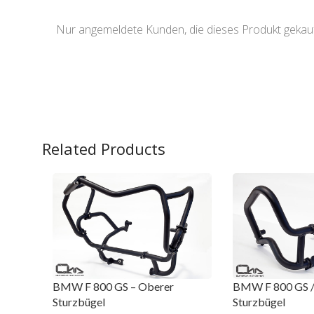
Nur angemeldete Kunden, die dieses Produkt gekau
Related Products
BMW F 800 GS – Oberer
BMW F 800 GS / 
Sturzbügel
Sturzbügel