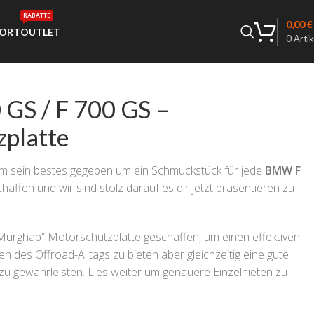
RABATTE
0,00
€
ORT
OUTLET
0
Artik
GS / F 700 GS –
zplatte
m sein bestes gegeben um ein Schmuckstück für jede
BMW F
haffen und wir sind stolz darauf es dir jetzt präsentieren zu
Murghab” Motorschutzplatte geschaffen, um einen effektiven
en des Offroad-Alltags zu bieten aber gleichzeitig eine gute
zu gewährleisten. Lies weiter um genauere Einzelhieten zu