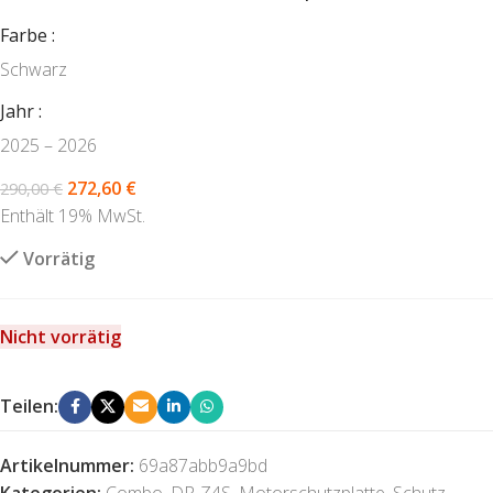
Farbe
Schwarz
Jahr
2025 – 2026
272,60
€
290,00
€
Enthält 19% MwSt.
Vorrätig
Nicht vorrätig
Teilen:
Artikelnummer:
69a87abb9a9bd
Kategorien:
Combo
,
DR-Z4S
,
Motorschutzplatte
,
Schutz
,