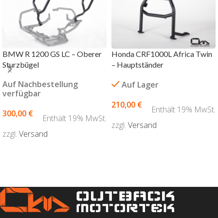
BMW R 1200 GS LC – Oberer
Honda CRF1000L Africa Twin
Sturzbügel
– Hauptständer
Auf Nachbestellung
Auf Lager
verfügbar
210,00
€
Enthält 19% MwSt.
300,00
€
Enthält 19% MwSt.
zzgl.
Versand
zzgl.
Versand
AUSFÜHRUNG WÄHLEN
AUSFÜHRUNG WÄHLEN