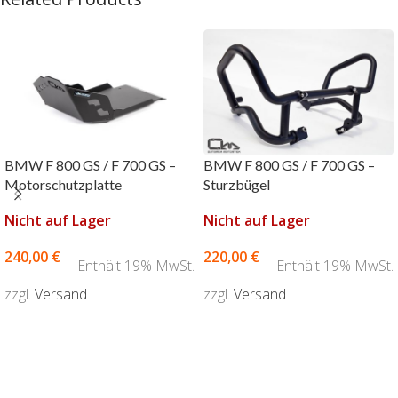
BMW F 800 GS / F 700 GS –
BMW F 800 GS / F 700 GS –
Motorschutzplatte
Sturzbügel
Nicht auf Lager
Nicht auf Lager
240,00
€
220,00
€
Enthält 19% MwSt.
Enthält 19% MwSt.
zzgl.
Versand
zzgl.
Versand
AUSFÜHRUNG WÄHLEN
AUSFÜHRUNG WÄHLEN