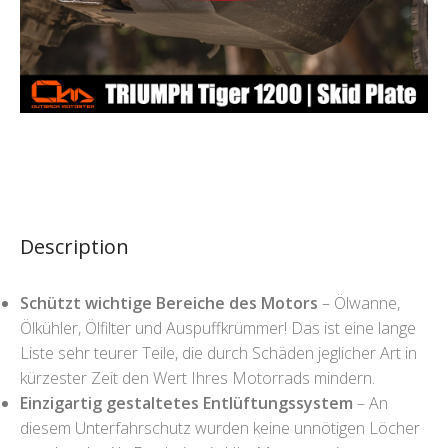
Description
Schützt wichtige Bereiche des Motors
– Ölwanne,
Ölkühler, Ölfilter und Auspuffkrümmer! Das ist eine lange
Liste sehr teurer Teile, die durch Schäden jeglicher Art in
kürzester Zeit den Wert Ihres Motorrads mindern.
Einzigartig gestaltetes Entlüftungssystem
– An
diesem Unterfahrschutz wurden keine unnötigen Löcher