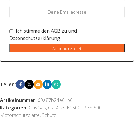
Ich stimme den
AGB
zu und
Datenschutzerklärung
Abonniere jetzt
Teilen:
Artikelnummer:
69a87b24e61b6
Kategorien:
GasGas
,
GasGas EC500F / ES 500
,
Motorschutzplatte
,
Schutz