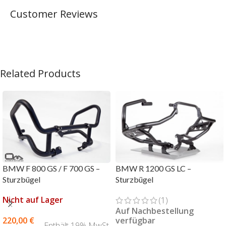
Customer Reviews
Related Products
BMW F 800 GS / F 700 GS –
BMW R 1200 GS LC –
Sturzbügel
Sturzbügel
Nicht auf Lager
(1)
Auf Nachbestellung
220,00
€
verfügbar
Enthält 19% MwSt.