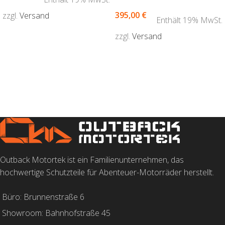
395,00
€
zzgl.
Versand
Enthält 19% MwSt.
AUSFÜHRUNG WÄHLEN
zzgl.
Versand
AUSFÜHRUNG WÄHLEN
Outback Motortek ist ein Familienunternehmen, das
hochwertige Schutzteile für Abenteuer-Motorräder herstellt.
Büro: Brunnenstraße 6
Showroom: Bahnhofstraße 45