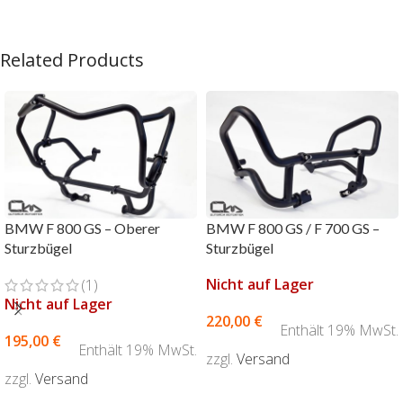
Related Products
BMW F 800 GS – Oberer
BMW F 800 GS / F 700 GS –
Sturzbügel
Sturzbügel
Nicht auf Lager
(1)
Nicht auf Lager
220,00
€
Enthält 19% MwSt.
195,00
€
Enthält 19% MwSt.
zzgl.
Versand
zzgl.
Versand
AUSFÜHRUNG WÄHLEN