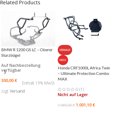
Related Products
BMW R 1200 GS LC – Oberer
VERKAUF
Sturzbügel
HEISS
Auf Nachbestellung
Honda CRF1000L Africa Twin
verfügbar
– Ultimate Protection Combo
MAX
300,00
€
Enthält 19% MwSt.
(1)
zzgl.
Versand
Nicht auf Lager
AUSFÜHRUNG WÄHLEN
1.001,10
€
1.065,00
€