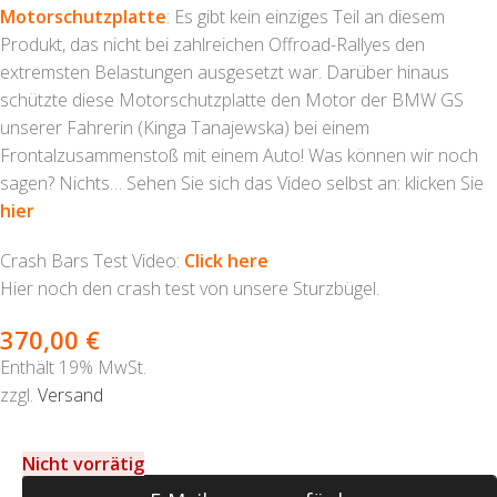
Motorschutzplatte
: Es gibt kein einziges Teil an diesem
Produkt, das nicht bei zahlreichen Offroad-Rallyes den
extremsten Belastungen ausgesetzt war. Darüber hinaus
schützte diese Motorschutzplatte den Motor der BMW GS
unserer Fahrerin (Kinga Tanajewska) bei einem
Frontalzusammenstoß mit einem Auto! Was können wir noch
sagen? Nichts… Sehen Sie sich das Video selbst an: klicken Sie
hier
Crash Bars Test Video:
Click here
Hier noch den crash test von unsere Sturzbügel.
370,00
€
Enthält 19% MwSt.
zzgl.
Versand
Nicht vorrätig