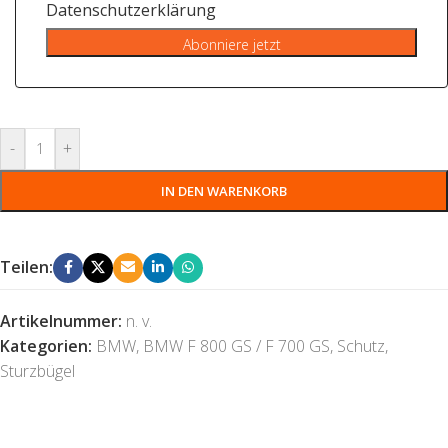
Datenschutzerklärung
Abonniere jetzt
-
+
IN DEN WARENKORB
Teilen:
Artikelnummer:
n. v.
Kategorien:
BMW
,
BMW F 800 GS / F 700 GS
,
Schutz
,
Sturzbügel